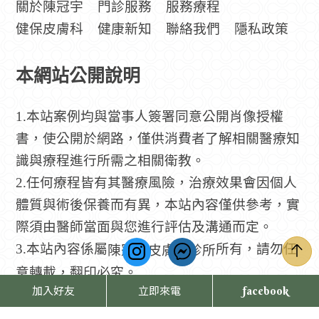
關於陳冠宇
門診服務
服務療程
健保皮膚科
健康新知
聯絡我們
隱私政策
本網站公開說明
1.本站案例均與當事人簽署同意公開肖像授權
書，使公開於網路，僅供消費者了解相關醫療知
識與療程進行所需之相關衛教。
2.任何療程皆有其醫療風險，治療效果會因個人
體質與術後保養而有異，本站內容僅供參考，實
際須由醫師當面與您進行評估及溝通而定。
3.本站內容係屬
所有，請勿任
陳冠宇皮膚科診所
意轉載，翻印必究。
加入好友
立即來電
facebook
4.「禁止任何網際網路服務業者轉錄其網路資訊
之內容供人點閱。但以網路搜尋或超連結方式，